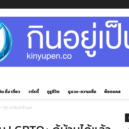
ิน ดื่ม เที่ยว
วาไรตี้
กูรูชีวิต
ดูดวง-ความเชื่อ
พ็อดแคส
กู้บ้านได้แล้วที่ ธอส.