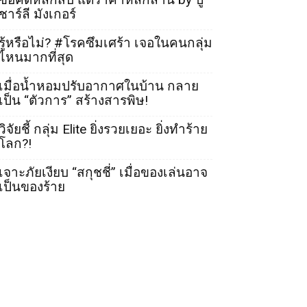
ชาร์ลี มังเกอร์
รู้หรือไม่? #โรคซึมเศร้า เจอในคนกลุ่ม
ไหนมากที่สุด
เมื่อน้ำหอมปรับอากาศในบ้าน กลาย
เป็น “ตัวการ” สร้างสารพิษ!
วิจัยชี้ กลุ่ม Elite ยิ่งรวยเยอะ ยิ่งทำร้าย
โลก?!
เจาะภัยเงียบ “สกุชชี่” เมื่อของเล่นอาจ
เป็นของร้าย