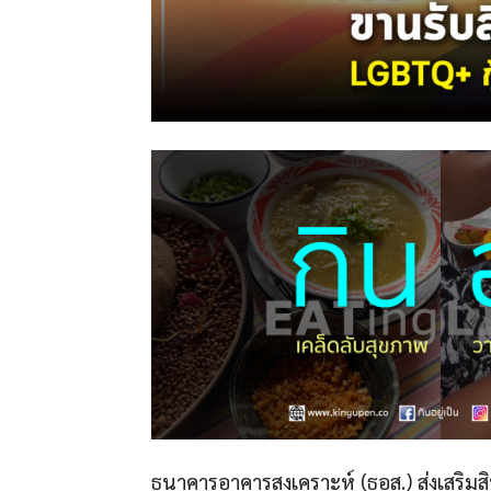
ธนาคารอาคารสงเคราะห์ (ธอส.) ส่งเสริม