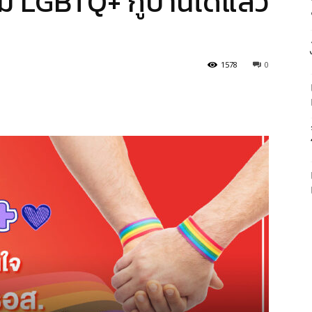
ยม LGBTQ+ กู้บ้านได้แล้ว
1578
0