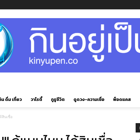
ิน ดื่ม เที่ยว
วาไรตี้
กูรูชีวิต
ดูดวง-ความเชื่อ
พ็อดแคส
้สินเชื่อ