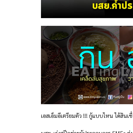
เอสเอ็มอีเตรียมตัว !!! กู้แบบไหน ได้สินเ
บสย. เร่งสปีดช่วยผู้ประกอบการ SMEs ส่ง 