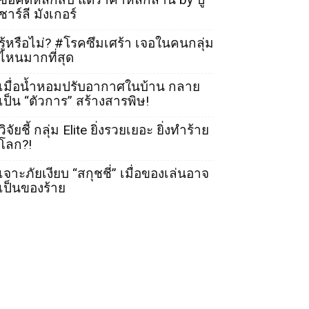
ชาร์ลี มังเกอร์
รู้หรือไม่? #โรคซึมเศร้า เจอในคนกลุ่ม
ไหนมากที่สุด
เมื่อน้ำหอมปรับอากาศในบ้าน กลาย
เป็น “ตัวการ” สร้างสารพิษ!
วิจัยชี้ กลุ่ม Elite ยิ่งรวยเยอะ ยิ่งทำร้าย
โลก?!
เจาะภัยเงียบ “สกุชชี่” เมื่อของเล่นอาจ
เป็นของร้าย