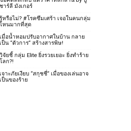
ชาร์ลี มังเกอร์
รู้หรือไม่? #โรคซึมเศร้า เจอในคนกลุ่ม
ไหนมากที่สุด
เมื่อน้ำหอมปรับอากาศในบ้าน กลาย
เป็น “ตัวการ” สร้างสารพิษ!
วิจัยชี้ กลุ่ม Elite ยิ่งรวยเยอะ ยิ่งทำร้าย
โลก?!
เจาะภัยเงียบ “สกุชชี่” เมื่อของเล่นอาจ
เป็นของร้าย