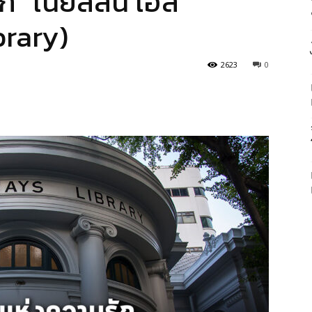
 “เนียลสัน เฮส์”
brary)
2623
0