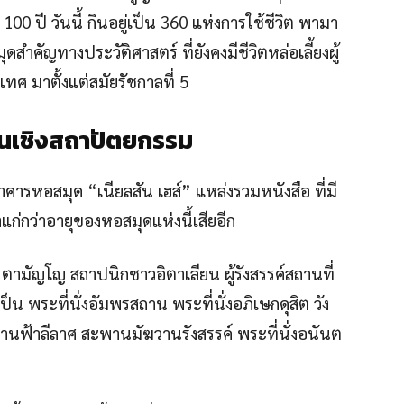
00 ปี วันนี้ กินอยู่เป็น 360 แห่งการใช้ชีวิต พามา
สำคัญทางประวัติศาสตร์ ที่ยังคงมีชีวิตหล่อเลี้ยงผู้
ศ มาตั้งแต่สมัยรัชกาลที่ 5
นเชิงสถาปัตยกรรม
าคารหอสมุด “เนียลสัน เฮส์” แหล่งรวมหนังสือ ที่มี
แก่กว่าอายุของหอสมุดแห่งนี้เสียอีก
ตามัญโญ สถาปนิกชาวอิตาเลียน ผู้รังสรรค์สถานที่
น พระที่นั่งอัมพรสถาน พระที่นั่งอภิเษกดุสิต วัง
นฟ้าลีลาศ สะพานมัฆวานรังสรรค์ พระที่นั่งอนันต