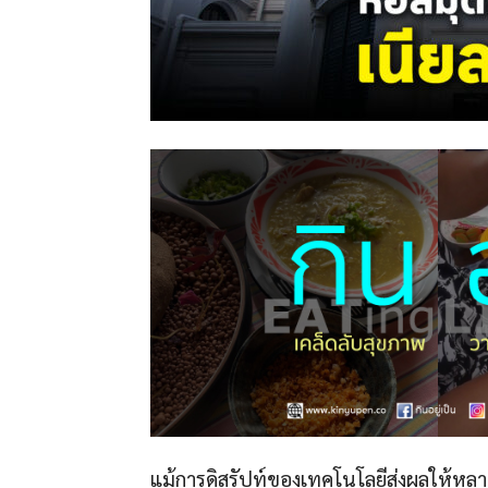
แม้การดิสรัปท์ของเทคโนโลยีส่งผลให้หลาย