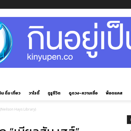
ิน ดื่ม เที่ยว
วาไรตี้
กูรูชีวิต
ดูดวง-ความเชื่อ
พ็อดแคส
 (Neilson Hays Library)