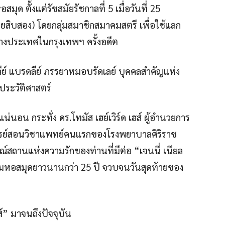
ด ตั้งแต่รัชสมัยรัชกาลที่ 5 เมื่อวันที่ 25
อยสิบสอง) โดยกลุ่มสมาชิกสมาคมสตรี เพื่อใช้แลก
่างประเทศในกรุงเทพฯ ครั้งอดีต
ย์ แบรดลีย์ ภรรยาหมอบรัดเลย์ บุคคลสำคัญแห่ง
ประวัติศาสตร์
่แน่นอน กระทั่ง ดร.โทมัส เฮย์เวิร์ด เฮส์ ผู้อำนวยการ
รย์สอนวิชาแพทย์คนแรกของโรงพยาบาลศิริราช
สรณ์สถานแห่งความรักของท่านที่มีต่อ “เจนนี่ เนียล
าคมหอสมุดยาวนานกว่า 25 ปี จวบจนวันสุดท้ายของ
เฮส์” มาจนถึงปัจจุบัน