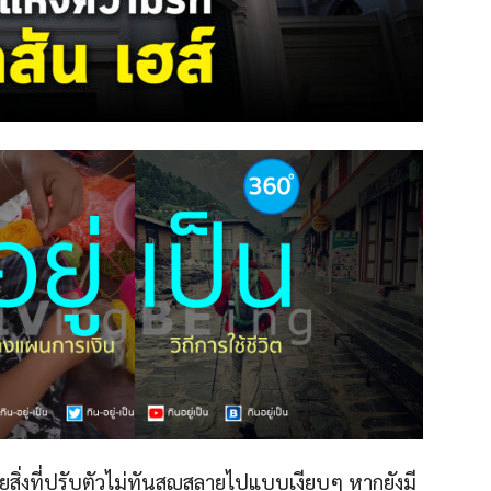
สิ่งที่ปรับตัวไม่ทันสูญสลายไปแบบเงียบๆ หากยังมี