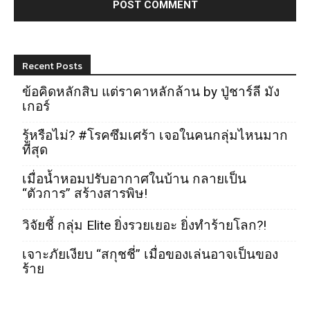
Recent Posts
ข้อคิดหลักสิบ แต่ราคาหลักล้าน by ปู่ชาร์ลี มัง
เกอร์
รู้หรือไม่? #โรคซึมเศร้า เจอในคนกลุ่มไหนมาก
ที่สุด
เมื่อน้ำหอมปรับอากาศในบ้าน กลายเป็น
“ตัวการ” สร้างสารพิษ!
วิจัยชี้ กลุ่ม Elite ยิ่งรวยเยอะ ยิ่งทำร้ายโลก?!
เจาะภัยเงียบ “สกุชชี่” เมื่อของเล่นอาจเป็นของ
ร้าย