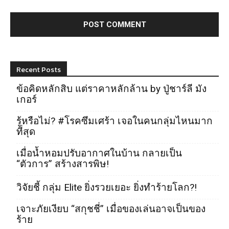
Recent Posts
ข้อคิดหลักสิบ แต่ราคาหลักล้าน by ปู่ชาร์ลี มัง
เกอร์
รู้หรือไม่? #โรคซึมเศร้า เจอในคนกลุ่มไหนมาก
ที่สุด
เมื่อน้ำหอมปรับอากาศในบ้าน กลายเป็น
“ตัวการ” สร้างสารพิษ!
วิจัยชี้ กลุ่ม Elite ยิ่งรวยเยอะ ยิ่งทำร้ายโลก?!
เจาะภัยเงียบ “สกุชชี่” เมื่อของเล่นอาจเป็นของ
ร้าย