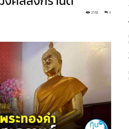
 มงคลสงกรานต์
2152
0