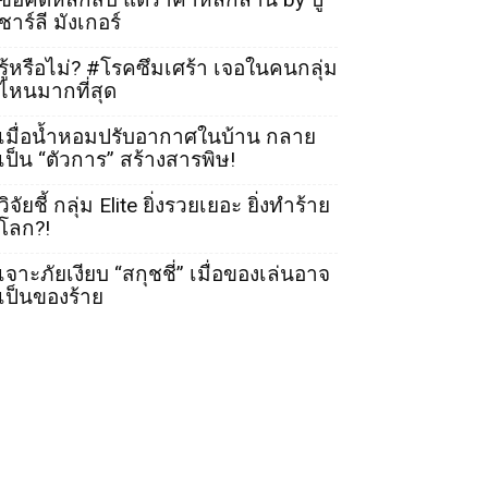
ชาร์ลี มังเกอร์
รู้หรือไม่? #โรคซึมเศร้า เจอในคนกลุ่ม
ไหนมากที่สุด
เมื่อน้ำหอมปรับอากาศในบ้าน กลาย
เป็น “ตัวการ” สร้างสารพิษ!
วิจัยชี้ กลุ่ม Elite ยิ่งรวยเยอะ ยิ่งทำร้าย
โลก?!
เจาะภัยเงียบ “สกุชชี่” เมื่อของเล่นอาจ
เป็นของร้าย