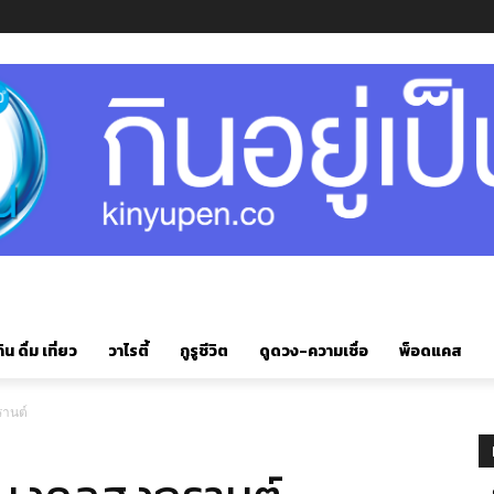
ิน ดื่ม เที่ยว
วาไรตี้
กูรูชีวิต
ดูดวง-ความเชื่อ
พ็อดแคส
านต์