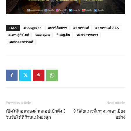
TAGS
#Songkran
#มาร์เก็ตบัซซ
#สงกรานต์
#สงกรานต์ 2565
#เศรษฐกิจไม่ดี
kinyupen
กินอยู่เป็น
ท่องเที่ยวซบเซา
เทศกาลสงกรานต์
Previous article
Next article
เปิดให้ถอนทองผ่านแอปเป๋าตัง 3
9 นิสัยแมวที่เราควรเอาเยี่ยง
วันรับได้ที่่ร้านแม่ทองสุก
อย่าง