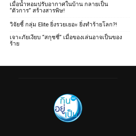
เมื่อน้ำหอมปรับอากาศในบ้าน กลายเป็น
“ตัวการ” สร้างสารพิษ!
วิจัยชี้ กลุ่ม Elite ยิ่งรวยเยอะ ยิ่งทำร้ายโลก?!
เจาะภัยเงียบ “สกุชชี่” เมื่อของเล่นอาจเป็นของ
ร้าย