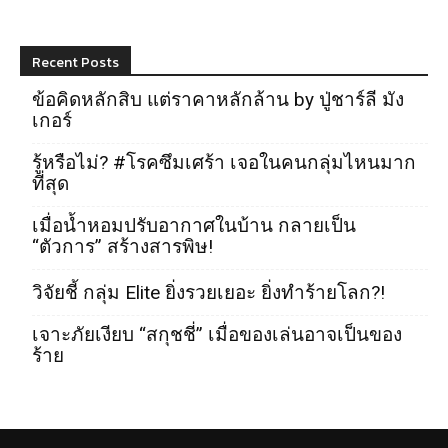
Recent Posts
ข้อคิดหลักสิบ แต่ราคาหลักล้าน by ปู่ชาร์ลี มัง
เกอร์
รู้หรือไม่? #โรคซึมเศร้า เจอในคนกลุ่มไหนมาก
ที่สุด
เมื่อน้ำหอมปรับอากาศในบ้าน กลายเป็น
“ตัวการ” สร้างสารพิษ!
วิจัยชี้ กลุ่ม Elite ยิ่งรวยเยอะ ยิ่งทำร้ายโลก?!
เจาะภัยเงียบ “สกุชชี่” เมื่อของเล่นอาจเป็นของ
ร้าย