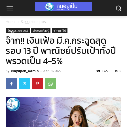
Home
Suggestion post
Suggestion post
เงินทองต้องรู้
ข่าวทั่วไป
จ๊าก!! เงินเฟ้อ มี.ค.กระฉูดสุด
รอบ 13 ปี พาณิชย์ปรับเป้าทั้งปี
พรวดเป็น 4-5%
By
kinyupen_admin
-
April 5, 2022
1722
0