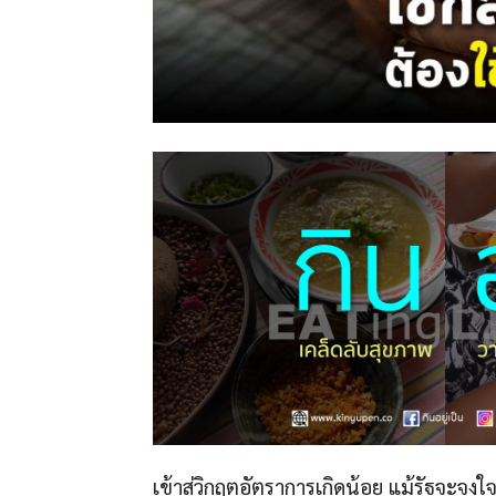
เข้าสู่วิกฤตอัตราการเกิดน้อย แม้รัฐจะจู