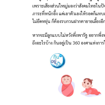
เพราะเสียงส่วนใหญ่มองว่าสังคมไทยในปัจจ
ภาระที่หนักอึ้ง แค่เอาตัวเองให้รอดก็แทบแย
ไม่ยืดหยุ่น ก็ต้องรบกวนฝากตายายเลี้ยงอ
หากจะมีลูกแบบไม่หวังพึ่งพารัฐ อยากพึ่งพ
ถึงอะไรบ้าง กินอยู่เป็น 360 องศาแห่งกา