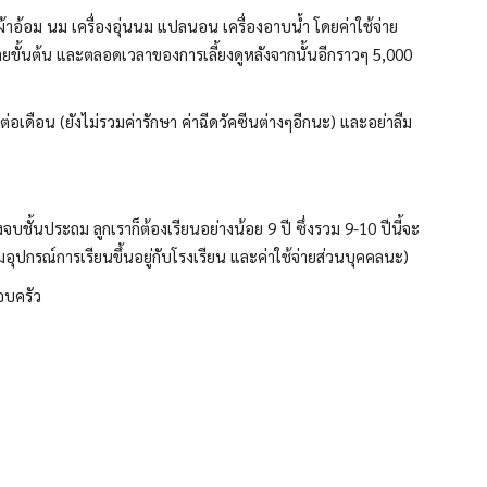
ก ผ้าอ้อม นม เครื่องอุ่นนม แปลนอน เครื่องอาบน้ำ โดยค่าใช้จ่าย
ยขั้นต้น และตลอดเวลาของการเลี้ยงดูหลังจากนั้นอีกราวๆ 5,000
เดือน (ยังไม่รวมค่ารักษา ค่าฉีดวัคซีนต่างๆอีกนะ) และอย่าลืม
บชั้นประถม ลูกเราก็ต้องเรียนอย่างน้อย 9 ปี ซึ่งรวม 9-10 ปีนี้จะ
มอุปกรณ์การเรียนขึ้นอยู่กับโรงเรียน และค่าใช้จ่ายส่วนบุคคลนะ)
อบครัว