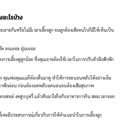
องอะไรบ้าง
ทะเลาะกันหรือไม่มีเวลาเลี้ยงลูก จนลูกต้องเสียคนไปก็มีให้เห็นเป็น
อัด คนเยอะ ฝุ่นเยอะ
การเลี้ยงดูลูกน้อย ซึ่งคุณอาจต้องใช้เวลาในการปรับตัวอีกสักพัก
ก คุณพ่อคุณแม่ก็ต้องตื่นมาดู ทำให้การจะนอนหลับได้อย่างเต็ม
วลาพักผ่อน ก่อนต้องอดหลับอดนอนจนต้องเสียสุขภาพ
ลกอฮอล์ งดสูบบุหรี่ แล้วหันมาใส่ใจกับอาหารการกิน สละเวลาออก
ู้ที่เคยมีประสบการณ์เกี่ยวกับการให้คำแนะนำในการเลี้ยงลูก