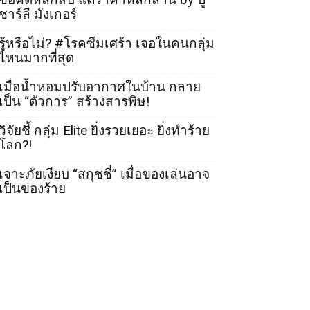
ชาร์ลี มังเกอร์
รู้หรือไม่? #โรคซึมเศร้า เจอในคนกลุ่ม
ไหนมากที่สุด
เมื่อน้ำหอมปรับอากาศในบ้าน กลาย
เป็น “ตัวการ” สร้างสารพิษ!
วิจัยชี้ กลุ่ม Elite ยิ่งรวยเยอะ ยิ่งทำร้าย
โลก?!
เจาะภัยเงียบ “สกุชชี่” เมื่อของเล่นอาจ
เป็นของร้าย