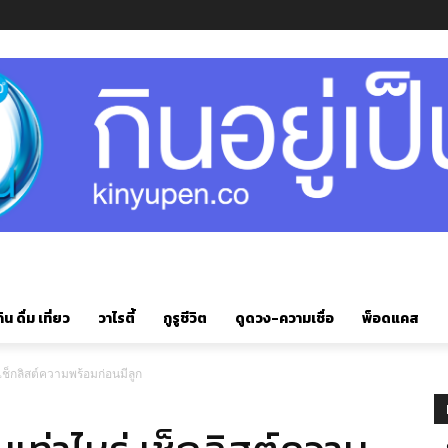
ิน ดื่ม เที่ยว
วาไรตี้
กูรูชีวิต
ดูดวง-ความเชื่อ
พ็อดแคส
่ เช็กลิสต์ความพร้อมก่อนมีลูก