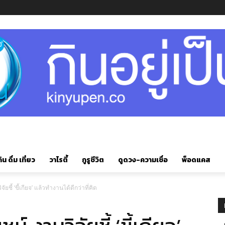
ิน ดื่ม เที่ยว
วาไรตี้
กูรูชีวิต
ดูดวง-ความเชื่อ
พ็อดแคส
จัยชี้ ‘ขี้เกียจ’ แล้วทำงานได้ดีกว่าที่คิด