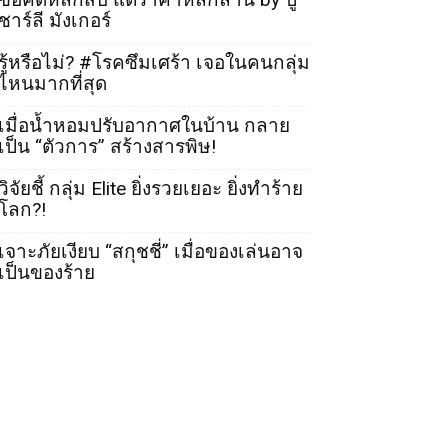
ชาร์ลี มังเกอร์
รู้หรือไม่? #โรคซึมเศร้า เจอในคนกลุ่ม
ไหนมากที่สุด
เมื่อน้ำหอมปรับอากาศในบ้าน กลาย
เป็น “ตัวการ” สร้างสารพิษ!
วิจัยชี้ กลุ่ม Elite ยิ่งรวยเยอะ ยิ่งทำร้าย
โลก?!
เจาะภัยเงียบ “สกุชชี่” เมื่อของเล่นอาจ
เป็นของร้าย