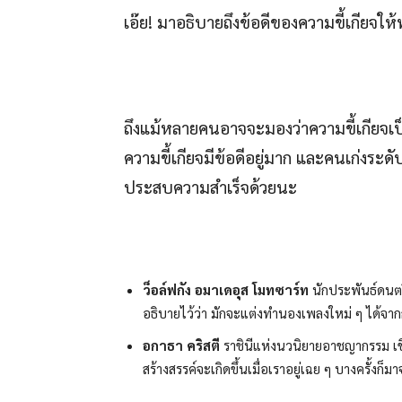
เอ๊ย! มาอธิบายถึงข้อดีของความขี้เกียจให้ท
ถึงแม้หลายคนอาจจะมองว่าความขี้เกียจเป็นบ
ความขี้เกียจมีข้อดีอยู่มาก และคนเก่งระด
ประสบความสำเร็จด้วยนะ
ว็อล์ฟกัง อมาเดอุส โมทซาร์ท
นักประพันธ์ดนตรีค
อธิบายไว้ว่า มักจะแต่งทำนองเพลงใหม่ ๆ ได้จ
อกาธา คริสตี
ราชินีแห่งนวนิยายอาชญากรรม เข
สร้างสรรค์จะเกิดขึ้นเมื่อเราอยู่เฉย ๆ บางครั้งก็ม