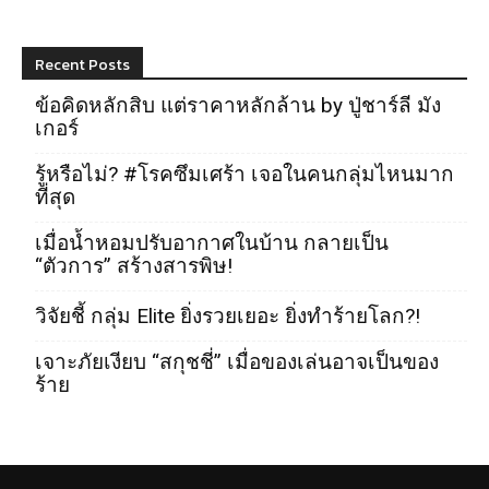
Recent Posts
ข้อคิดหลักสิบ แต่ราคาหลักล้าน by ปู่ชาร์ลี มัง
เกอร์
รู้หรือไม่? #โรคซึมเศร้า เจอในคนกลุ่มไหนมาก
ที่สุด
เมื่อน้ำหอมปรับอากาศในบ้าน กลายเป็น
“ตัวการ” สร้างสารพิษ!
วิจัยชี้ กลุ่ม Elite ยิ่งรวยเยอะ ยิ่งทำร้ายโลก?!
เจาะภัยเงียบ “สกุชชี่” เมื่อของเล่นอาจเป็นของ
ร้าย