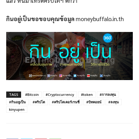
แล้ว หันมาเทรดคริปโตฯ ดีกว่า
กินอยู่เป็นขอขอบคุณข้อมูล
moneybuffalo.in.th
TAGS
#Bitcoin
#Cryptocurrency
#token
#การลงทุน
#กินอยูเป็น
#คริปโต
#คริปโตเคอร์เรนซี่
#บิทคอยน์
#ลงทุน
kinyupen