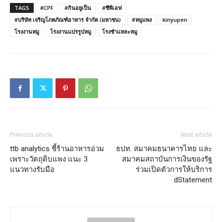
TAGS
#CPF
#กินอยูเป็น
#ซีพีเอฟ
#บริษัท เจริญโภคภัณฑ์อาหาร จำกัด (มหาชน)
#หมูแพง
kinyupen
โรงงานหมู
โรงงานแปรรูปหมู
โรงชำแหละหมู
Previous article
Next article
ttb analytics ชี้ร้านอาหารอ่วม
ธปท. สมาคมธนาคารไทย และ
เพราะวัตถุดิบแพง แนะ 3
สมาคมสถาบันการเงินของรัฐ
แนวทางรับมือ
ร่วมเปิดตัวการให้บริการ
dStatement