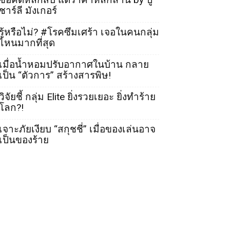
ชาร์ลี มังเกอร์
รู้หรือไม่? #โรคซึมเศร้า เจอในคนกลุ่ม
ไหนมากที่สุด
เมื่อน้ำหอมปรับอากาศในบ้าน กลาย
เป็น “ตัวการ” สร้างสารพิษ!
วิจัยชี้ กลุ่ม Elite ยิ่งรวยเยอะ ยิ่งทำร้าย
โลก?!
เจาะภัยเงียบ “สกุชชี่” เมื่อของเล่นอาจ
เป็นของร้าย