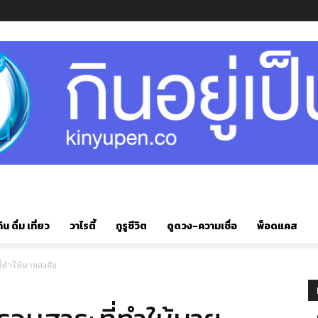
ิน ดื่ม เที่ยว
วาไรตี้
กูรูชีวิต
ดูดวง-ความเชื่อ
พ็อดแคส
ที่ทำให้หายสงสัย