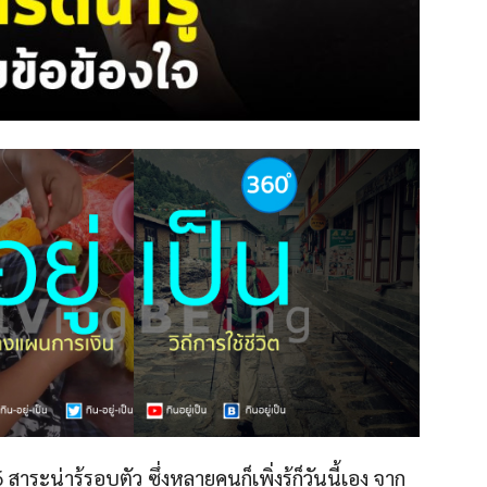
าระน่ารู้รอบตัว ซึ่งหลายคนก็เพิ่งรู้ก็วันนี้เอง จาก