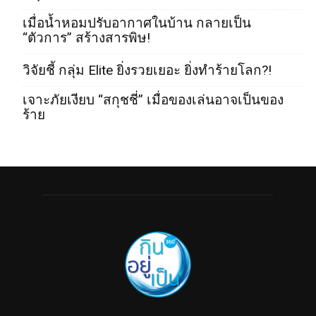
เมื่อน้ำหอมปรับอากาศในบ้าน กลายเป็น
“ตัวการ” สร้างสารพิษ!
วิจัยชี้ กลุ่ม Elite ยิ่งรวยเยอะ ยิ่งทำร้ายโลก?!
เจาะภัยเงียบ “สกุชชี่” เมื่อของเล่นอาจเป็นของ
ร้าย