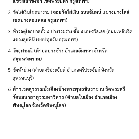
แขวงเสาชิงช้า เขตพระนคร กรุงเทพฯ)
วัดไผ่เงินโชตนาราม (
ซอยวัดไผ่เงิน ถนนจันทน์ แขวงบางโคล่
เขตบางคอแหลม กรุงเทพฯ)
ท้าวจตุโลกบาลทั้ง 4 ปางรวมร่าง
ชั้น
4 เกษรวิลเลจ (ถนนเพลินจิต
แขวงลุมพินี เขตปทุมวัน กรุงเทพฯ)
วัดจุฬามณี (
ตำบลบางช้าง อำเภออัมพวา จังหวัด
สมุทรสงคราม)
วัดพังม่วง (ตำบลศรีประจันต์ อำเภอศรีประจันต์ จังหวัด
สุพรรณบุรี)
ท้าวเวศสุวรรณนั่งเคียงข้างพระพุทธชินราช ณ วัดพระศรี
รัตนมหาธาตุวรมหาวิหาร (ตำบลในเมือง อำเภอเมือง
พิษณุโลก จังหวัดพิษณุโลก)