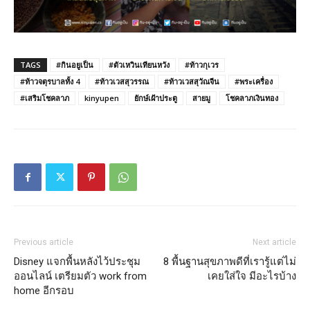
TAGS
#กินอยูเป็น
#ตัวเหวินเทียนหวัง
#ท้าวกุเวร
#ท้าวจตุรบาลทั้ง 4
#ท้าวเวสสุวรรณ
#ท้าวเวสสุวัณจีน
#พระเครื่อง
#เสริมโชคลาภ
kinyupen
ยักษ์เฝ้าประตู
สายมู
โชคลาภเงินทอง
Previous article
Next article
Disney แจกพื้นหลังไว้ประชุม
8 พื้นฐานสุขภาพดีที่เรารู้แต่ไม่
ออนไลน์ เตรียมตัว work from
เคยใส่ใจ มีอะไรบ้าง
home อีกรอบ