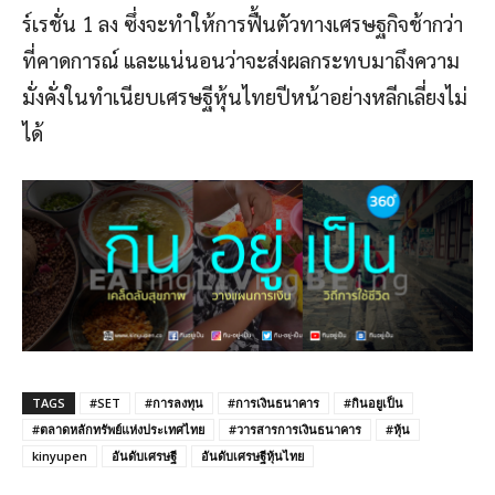
ร์เรชั่น 1 ลง ซึ่งจะทำให้การฟื้นตัวทางเศรษฐกิจช้ากว่า
ที่คาดการณ์ และแน่นอนว่าจะส่งผลกระทบมาถึงความ
มั่งคั่งในทำเนียบเศรษฐีหุ้นไทยปีหน้าอย่างหลีกเลี่ยงไม่
ได้
TAGS
#SET
#การลงทุน
#การเงินธนาคาร
#กินอยูเป็น
#ตลาดหลักทรัพย์แห่งประเทศไทย
#วารสารการเงินธนาคาร
#หุ้น
kinyupen
อันดับเศรษฐี
อันดับเศรษฐีหุ้นไทย