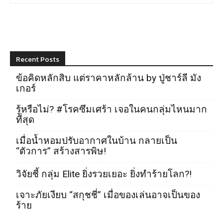
Recent Posts
ข้อคิดหลักสิบ แต่ราคาหลักล้าน by ปู่ชาร์ลี มัง
เกอร์
รู้หรือไม่? #โรคซึมเศร้า เจอในคนกลุ่มไหนมาก
ที่สุด
เมื่อน้ำหอมปรับอากาศในบ้าน กลายเป็น
“ตัวการ” สร้างสารพิษ!
วิจัยชี้ กลุ่ม Elite ยิ่งรวยเยอะ ยิ่งทำร้ายโลก?!
เจาะภัยเงียบ “สกุชชี่” เมื่อของเล่นอาจเป็นของ
ร้าย