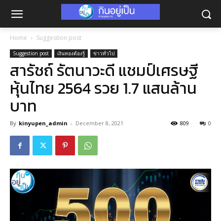
Home
Suggestion post
Suggestion post
เงินทองต้องรู้
ข่าวทั่วไป
สารัชถ์ รัตนาวะดี แชมป์เศรษฐี
หุ้นไทย 2564 รวย 1.7 แสนล้าน
บาท
By
kinyupen_admin
-
December 8, 2021
809
0