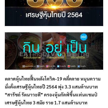
ตลาดหุ้นไทยฟื้นหลังโควิด-19 คลี่คลาย หนุนความ
มั่งคั่งเศรษฐีหุ้นไทยปี 2564 พุ่ง 3.3 แสนล้านบาท
“สารัชถ์ รัตนาวะดี” ครองหุ้นกัลฟ์ขึ้นแท่นแชมป์
เศรษฐีหุ้นไทย 3 สมัย รวย 1.7 แสนล้านบาท