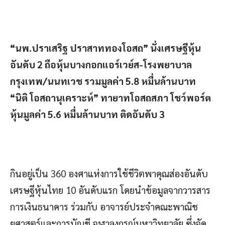
“นพ.ปราเสริฐ ปราสาททองโอสถ” นั่งเศรษฐีหุ้น
อันดับ 2 ถือหุ้นบางกอกแอร์เวย์ส-โรงพยาบาล
กรุงเทพ/นนทเวช รวมมูลค่า 5.8 หมื่นล้านบาท
“นิติ โอสถานุเคราะห์” ทายาทโอสถสภา โชว์พอร์ต
หุ้นมูลค่า 5.6 หมื่นล้านบาท ติดอันดับ 3
กินอยู่เป็น 360 องศาแห่งการใช้ชีวิตพาคุณส่องอันดับ
เศรษฐีหุ้นไทย 10 อันดับแรก โดยนำข้อมูลจากวารสาร
การเงินธนาคาร ร่วมกับ อาจารย์ประจำคณะพาณิช
ยศาสตร์และการบัญชี จุฬาลงกรณ์มหาวิทยาลัย ซึ่งจัด