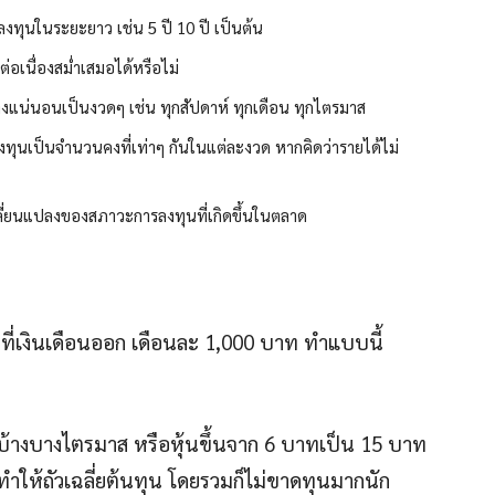
งทุนในระยะยาว เช่น 5 ปี 10 ปี เป็นต้น
อเนื่องสม่ำเสมอได้หรือไม่
งแน่นอนเป็นงวดๆ เช่น ทุกสัปดาห์ ทุกเดือน ทุกไตรมาส
ทุนเป็นจำนวนคงที่เท่าๆ กันในแต่ละงวด หากคิดว่ารายได้ไม่
ปลี่ยนแปลงของสภาวะการลงทุนที่เกิดขึ้นในตลาด
นที่เงินเดือนออก เดือนละ 1,000 บาท ทำแบบนี้
ำบ้างบางไตรมาส หรือหุ้นขึ้นจาก 6 บาทเป็น 15 บาท
 ทำให้ถัวเฉลี่ยต้นทุน โดยรวมก็ไม่ขาดทุนมากนัก