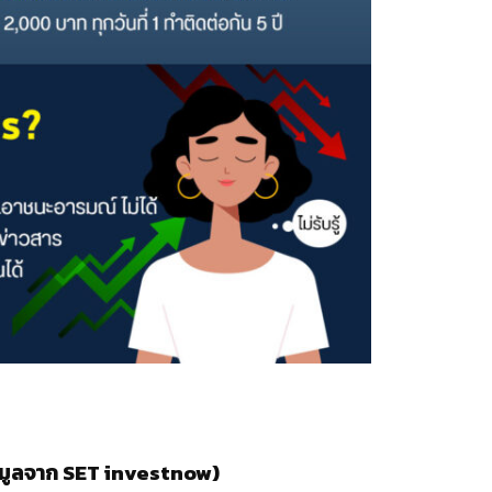
้อมูลจาก SET investnow)