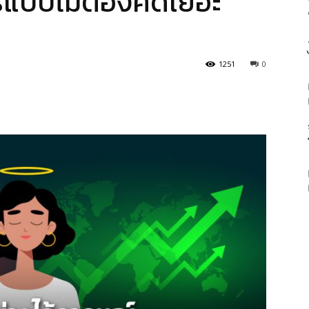
รแบบไม่ต้องคิดเยอะ
1251
0