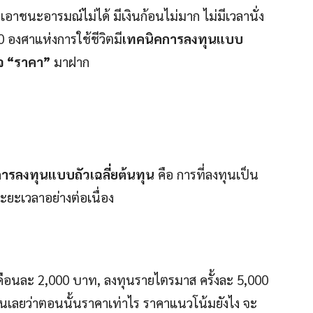
าชนะอารมณ์ไม่ได้ มีเงินก้อนไม่มาก ไม่มีเวลานั่ง
0 องศาแห่งการใช้ชีวิตมี
เทคนิคการลงทุนแบบ
จ “ราคา”
มาฝาก
ารลงทุนแบบถัวเฉลี่ยต้นทุน
คือ การที่ลงทุนเป็น
ะยะเวลาอย่างต่อเนื่อง
 เดือนละ 2,000 บาท, ลงทุนรายไตรมาส ครั้งละ 5,000
นเลยว่าตอนนั้นราคาเท่าไร ราคาแนวโน้มยังไง จะ