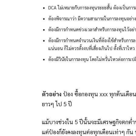
DCA ไม่เหมาะกับการลงทุนระยะสั้น ต้องเป็นการล
ต้องพิจารณาว่า มีความสามารถในการลงทุนอย่างต่
ต้องมีการกำหนดช่วงเวลาสำหรับการลงทุนไว้อย่า
ต้องมีการกำหนดจำนวนเงินที่ต้องใช้สำหรับการลง
แน่นอน ก็ไม่ควรตั้งงบที่เสี่ยงเกินไป ตั้งที่เราไหว
ต้องมีวินัยในการลงทุน โดยไม่หวั่นไหวต่อการเ
ตัวอย่าง
ป๋อง ซื้อกองทุน xxx ทุกต้นเดือ
ยาวๆ ไป 5 ปี
แม้บางช่วงใน 5 ปีนั้นจะมีเศรษฐกิจตกต่
แต่ป๋องก็ยังคงลงทุนต่อทุกเดือนเท่าๆ กัน