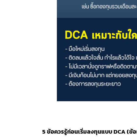
5 ข้อควรรู้ก่อนเริ่มลงทุนแบบ DCA (ข