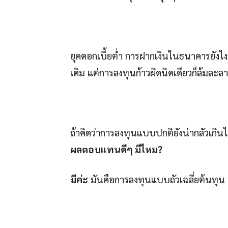
ยุคดอกเบี้ยต่ำ การฝากเงินในธนาคารยังไงก
เดิม แต่การลงทุนก้าวผิดนิดเดียวก็ล้มล
ถ้าคิดว่าการลงทุนแบบปกติยังน่ากลัวเกิน
ผลตอบแทนดีๆ มีไหม?
มีค่ะ
มันคือการลงทุนแบบถัวเฉลี่ยต้นทุน 