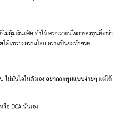
็ไม่คุ้มเงินเฟ้อ ทำให้พวกเราสนใจการลงทุนยิ่งกว่า
ะลายได้ เพราะความโลภ ความปั่นจะทำซวย
ไป ไม่มั่นใจในตัวเอง
อยากลงทุนแบบง่ายๆ แต่ได้
หรือ DCA นั่นเอง