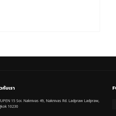
ยวกับเรา
F
UPEN 15 Soi. Naknivas 49, Naknivas Rd. Ladpraw Ladpraw,
gkok 10230