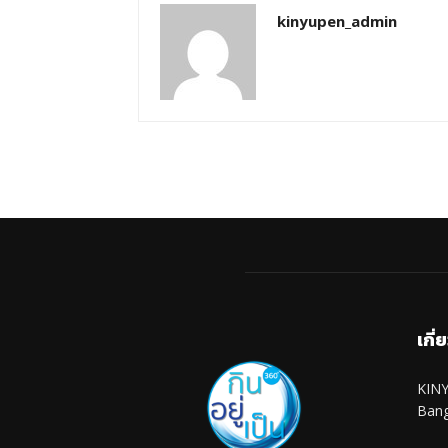
kinyupen_admin
เกี่
KINY
Ban