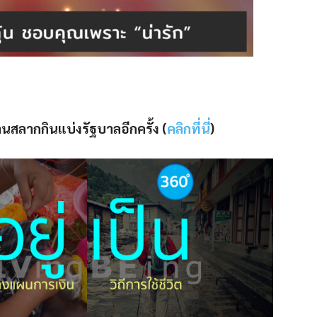
ลากกินแบ่งรัฐบาลอีกครั้ง (
คลิกที่นี่
)