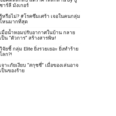
ชาร์ลี มังเกอร์
รู้หรือไม่? #โรคซึมเศร้า เจอในคนกลุ่ม
ไหนมากที่สุด
เมื่อน้ำหอมปรับอากาศในบ้าน กลาย
เป็น “ตัวการ” สร้างสารพิษ!
วิจัยชี้ กลุ่ม Elite ยิ่งรวยเยอะ ยิ่งทำร้าย
โลก?!
เจาะภัยเงียบ “สกุชชี่” เมื่อของเล่นอาจ
เป็นของร้าย