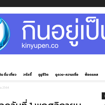
ิน ดื่ม เที่ยว
วาไรตี้
กูรูชีวิต
ดูดวง-ความเชื่อ
พ็อดแคส
ยน 2564