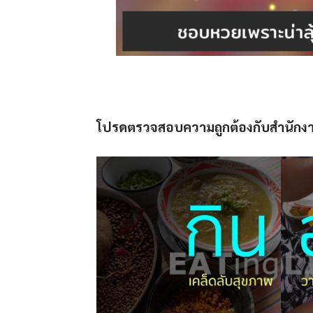
โปรดตรวจสอบความถูกต้องกับสำนักงานส