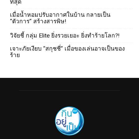
ที่สุด
เมื่อน้ำหอมปรับอากาศในบ้าน กลายเป็น
“ตัวการ” สร้างสารพิษ!
วิจัยชี้ กลุ่ม Elite ยิ่งรวยเยอะ ยิ่งทำร้ายโลก?!
เจาะภัยเงียบ “สกุชชี่” เมื่อของเล่นอาจเป็นของ
ร้าย