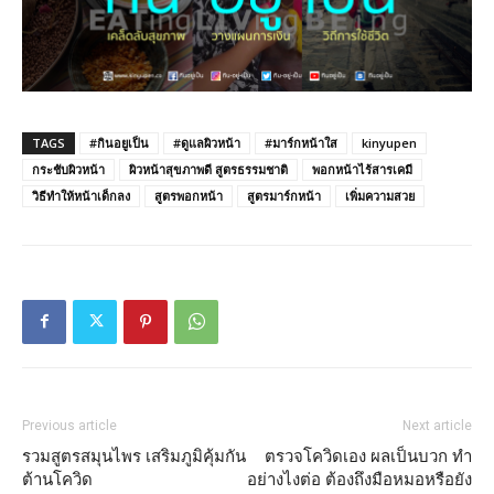
TAGS
#กินอยูเป็น
#ดูแลผิวหน้า
#มาร์กหน้าใส
kinyupen
กระชับผิวหน้า
ผิวหน้าสุขภาพดี สูตรธรรมชาติ
พอกหน้าไร้สารเคมี
วิธีทำให้หน้าเด็กลง
สูตรพอกหน้า
สูตรมาร์กหน้า
เพิ่มความสวย
Previous article
Next article
รวมสูตรสมุนไพร เสริมภูมิคุ้มกัน
ตรวจโควิดเอง ผลเป็นบวก ทำ
ต้านโควิด
อย่างไงต่อ ต้องถึงมือหมอหรือยัง