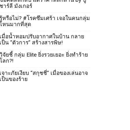
ชาร์ลี มังเกอร์
รู้หรือไม่? #โรคซึมเศร้า เจอในคนกลุ่ม
ไหนมากที่สุด
เมื่อน้ำหอมปรับอากาศในบ้าน กลาย
เป็น “ตัวการ” สร้างสารพิษ!
วิจัยชี้ กลุ่ม Elite ยิ่งรวยเยอะ ยิ่งทำร้าย
โลก?!
เจาะภัยเงียบ “สกุชชี่” เมื่อของเล่นอาจ
เป็นของร้าย