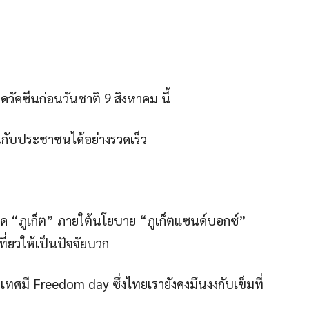
วัคซีนก่อนวันชาติ 9 สิงหาคม นี้
นกับประชาชนได้อย่างรวดเร็ว
ด “ภูเก็ต” ภายใต้นโยบาย “ภูเก็ตแซนด์บอกซ์”
ี่ยวให้เป็นปัจจัยบวก
ทศมี Freedom day ซึ่งไทยเรายังคงมึนงงกับเข็มที่