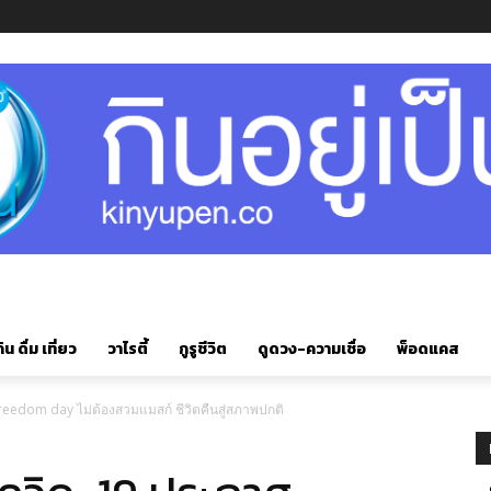
ิน ดื่ม เที่ยว
วาไรตี้
กูรูชีวิต
ดูดวง-ความเชื่อ
พ็อดแคส
Freedom day ไม่ต้องสวมแมสก์ ชีวิตคืนสู่สภาพปกติ