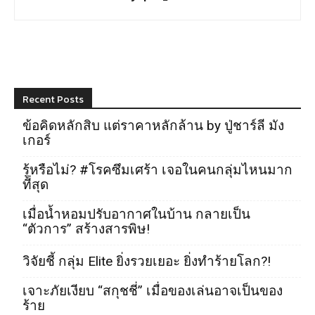
Recent Posts
ข้อคิดหลักสิบ แต่ราคาหลักล้าน by ปู่ชาร์ลี มัง
เกอร์
รู้หรือไม่? #โรคซึมเศร้า เจอในคนกลุ่มไหนมาก
ที่สุด
เมื่อน้ำหอมปรับอากาศในบ้าน กลายเป็น
“ตัวการ” สร้างสารพิษ!
วิจัยชี้ กลุ่ม Elite ยิ่งรวยเยอะ ยิ่งทำร้ายโลก?!
เจาะภัยเงียบ “สกุชชี่” เมื่อของเล่นอาจเป็นของ
ร้าย