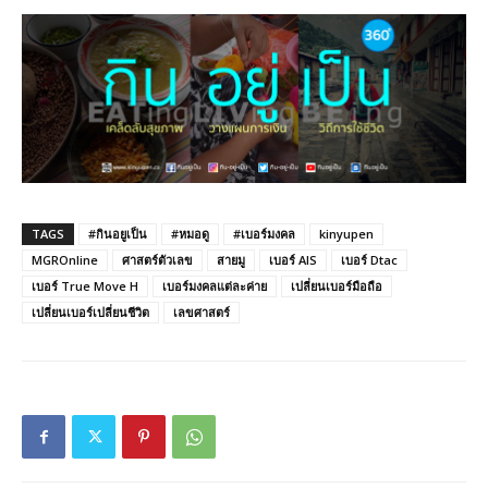
TAGS
#กินอยูเป็น
#หมอดู
#เบอร์มงคล
kinyupen
MGROnline
ศาสตร์ตัวเลข
สายมู
เบอร์ AIS
เบอร์ Dtac
เบอร์ True Move H
เบอร์มงคลแต่ละค่าย
เปลี่ยนเบอร์มือถือ
เปลี่ยนเบอร์เปลี่ยนชีวิต
เลขศาสตร์