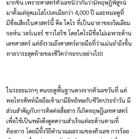
มากขึ้น เพราะศาสตร์ตัวเลขนี้ว่ากันว่ามีทฤษฎีพิสูจน์
มาตั้งแต่ยุคเมโสโปเตเมียกว่า 4,000 ปี และหมอดูที่
มีชื่อเสียงในศาสตร์นี้ คือ ไคโร ที่เป็นฉายาของวิลเลียม
จอห์น วอร์เนอร์ ชาวไอริช โดยไคโรมีชื่อไม่เฉพาะด้าน
เลขศาสตร์ แต่ยังรวมถึงศาสตร์ลายมือที่ว่าแม่นยำถึงขั้น
ทายวาระสุดท้ายของชีวิตว่าจะจบอย่างไร!!
ในระยะแรกๆ คนจะดูพื้นฐานดวงจากตัวเลขวันที่ แต่
พอโทรศัพท์มือถือเข้ามามีอิทธิพลกับชีวิตประจำวัน มี
ส่วนสำคัญกับการติดต่อสื่อสาร ก็เกิดทฤษฎีเลขศาสตร์
เพื่อใช้เป็นพลังดึงดูดความสำเร็จแต่ละด้านตามที่
ต้องการ โดยมีทั้งวิธีคำนวณผลรวมของตัวเลข การร้อย