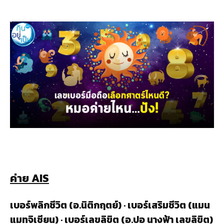
ค่าย
AIS
เบอร์พลิกชีวิต (
อ
.
นิติกฤตย์
) · เบอร์เสริมชีวิต (แมน
แมทจิเชียน) · เบอร์เลขลิขิต (อ.ปอ นางฟ้า เลขลิขิต)