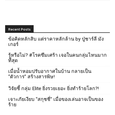
Recent Posts
ข้อคิดหลักสิบ แต่ราคาหลักล้าน by ปู่ชาร์ลี มัง
เกอร์
รู้หรือไม่? #โรคซึมเศร้า เจอในคนกลุ่มไหนมาก
ที่สุด
เมื่อน้ำหอมปรับอากาศในบ้าน กลายเป็น
“ตัวการ” สร้างสารพิษ!
วิจัยชี้ กลุ่ม Elite ยิ่งรวยเยอะ ยิ่งทำร้ายโลก?!
เจาะภัยเงียบ “สกุชชี่” เมื่อของเล่นอาจเป็นของ
ร้าย