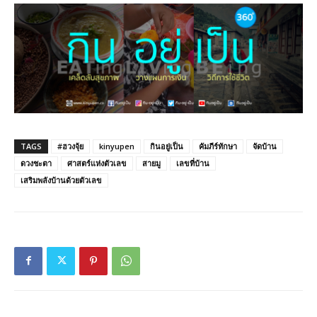
TAGS
#ฮวงจุ้ย
kinyupen
กินอยู่เป็น
คัมภีร์ทักษา
จัดบ้าน
ดวงชะตา
ศาสตร์แห่งตัวเลข
สายมู
เลขที่บ้าน
เสริมพลังบ้านด้วยตัวเลข