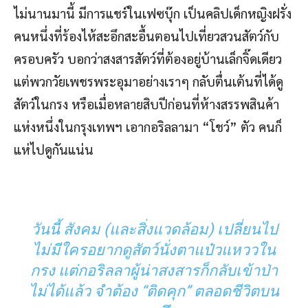
ไม่นานมานี้ มีการแชร์ในเฟซบุ๊ก เป็นคลิปเด็กหญิงฝรั่ง
คนหนึ่งที่ร้องไห้สะอึกสะอื้นตอนไปเที่ยวสวนสัตว์กับ
ครอบครัว บอกว่าสงสารสัตว์ที่ต้องอยู่บ้านเล็กจิ๊ดเดียว
แต่พวกวัยเพชรพระอุมาอย่างเราๆ กลับตื่นเต้นที่ได้ดู
สัตว์ในกรง หรือเมื่อหลายสิบปีก่อนที่ห้างสรรพสินค้า
แห่งหนึ่งในกรุงเทพฯ เอากอริลลามา “โชว์” ตัว คนก็
แห่ไปดูกันแน่น
วันนี้ สังคม (และสิ่งแวดล้อม) เปลี่ยนไป
ไม่มีใครอยากดูสัตว์นั่งตาแป๋วแหววใน
กรง แต่กอริลลาผู้น่าสงสารก็กลับเข้าป่า
ไม่ได้แล้ว จำต้อง “ติดคุก” ตลอดชีวิตบน