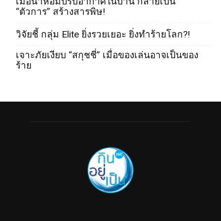
เมื่อน้ำหอมปรับอากาศในบ้าน กลายเป็น
“ตัวการ” สร้างสารพิษ!
วิจัยชี้ กลุ่ม Elite ยิ่งรวยเยอะ ยิ่งทำร้ายโลก?!
เจาะภัยเงียบ “สกุชชี่” เมื่อของเล่นอาจเป็นของ
ร้าย