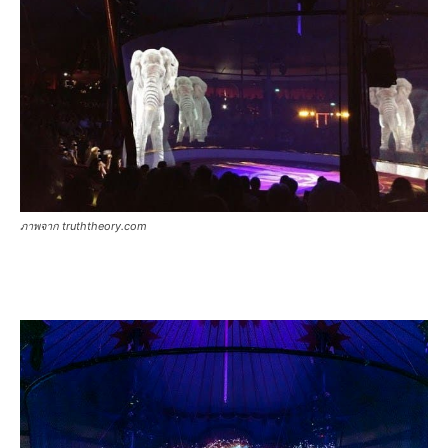
ภาพจาก truththeory.com