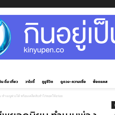
ิน ดื่ม เที่ยว
วาไรตี้
กูรูชีวิต
ดูดวง-ความเชื่อ
พ็อดแคส
 ทำเมนูพ่วงได้ พร้อมเคล็ดลับทำไก่ทอดให้อร่อย