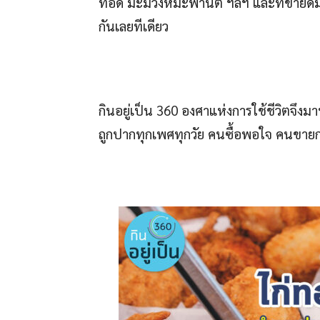
ทอด มะม่วงหิมะพานต์ ฯลฯ และที่ขายดีมา
กันเลยทีเดียว
กินอยู่เป็น 360 องศาแห่งการใช้ชีวิตจึ
ถูกปากทุกเพศทุกวัย คนซื้อพอใจ คนขาย