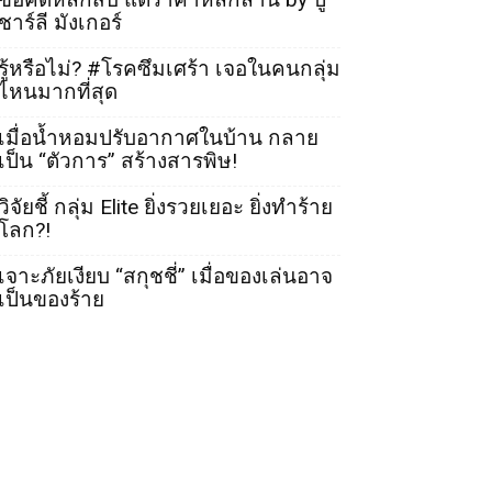
ชาร์ลี มังเกอร์
รู้หรือไม่? #โรคซึมเศร้า เจอในคนกลุ่ม
ไหนมากที่สุด
เมื่อน้ำหอมปรับอากาศในบ้าน กลาย
เป็น “ตัวการ” สร้างสารพิษ!
วิจัยชี้ กลุ่ม Elite ยิ่งรวยเยอะ ยิ่งทำร้าย
โลก?!
เจาะภัยเงียบ “สกุชชี่” เมื่อของเล่นอาจ
เป็นของร้าย