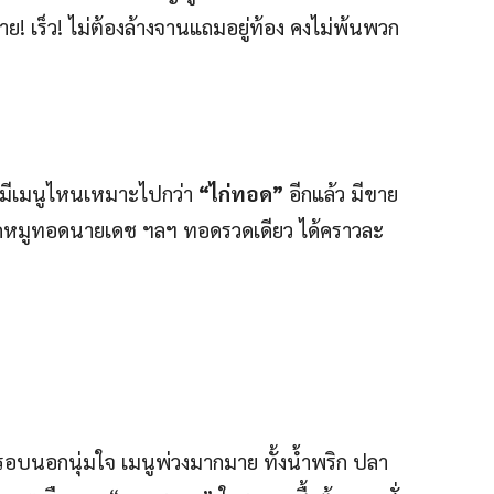
ย! เร็ว! ไม่ต้องล้างจานแถมอยู่ท้อง คงไม่พ้นพวก
ม่มีเมนูไหนเหมาะไปกว่า
“ไก่ทอด”
อีกแล้ว มีขาย
ทอดหมูทอดนายเดช ฯลฯ ทอดรวดเดียว ได้คราวละ
กรอบนอกนุ่มใจ เมนูพ่วงมากมาย ทั้งน้ำพริก ปลา