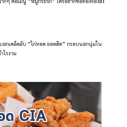
กๆ คือเมนู “หมูกระจก” ใครอยากซื้อต้องจองสั่ง
งมาบอกเคล็ดลับ ”ไก่ทอด ยอดฮิต” กรอบนอกนุ่มใน
กำไรงาม