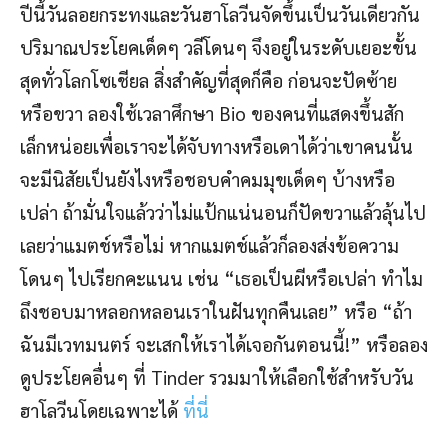
ปีนี้วันลอยกระทงและวันฮาโลวีนจัดขึ้นเป็นวันเดียวกัน
ปริมาณประโยคเด็ดๆ วลีโดนๆ จึงอยู่ในระดับเยอะขั้น
สุดทั่วโลกโซเชียล สิ่งสำคัญที่สุดก็คือ ก่อนจะปัดซ้าย
หรือขวา ลองใช้เวลาศึกษา Bio ของคนที่แสดงขึ้นสัก
เล็กหน่อยเพื่อเราจะได้จับทางหรือเดาได้ว่าเขาคนนั้น
จะมีนิสัยเป็นยังไงหรือชอบคำคมมุขเด็ดๆ บ้างหรือ
เปล่า ถ้ามั่นใจแล้วว่าไม่แป้กแน่นอนก็ปัดขวาแล้วลุ้นไป
เลยว่าแมตช์หรือไม่ หากแมตช์แล้วก็ลองส่งข้อความ
โดนๆ ไปเรียกคะแนน เช่น “เธอเป็นผีหรือเปล่า ทำไม
ถึงชอบมาหลอกหลอนเราในฝันทุกคืนเลย” หรือ “ถ้า
ฉันมีเวทมนตร์ จะเสกให้เราได้เจอกันตอนนี้!” หรือลอง
ดูประโยคอื่นๆ ที่ Tinder รวมมาให้เลือกใช้สำหรับวัน
ฮาโลวีนโดยเฉพาะได้
ที่นี่