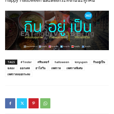
TAGS
#Tinder
#ทินเดอร์
halloween
kinyupen
กินอยู่เป็น
ฉลอง
ออกเดท
ฮาโลวีน
เทศกาล
เทศกาลพิเศษ
เทศกาลลอยกระทง