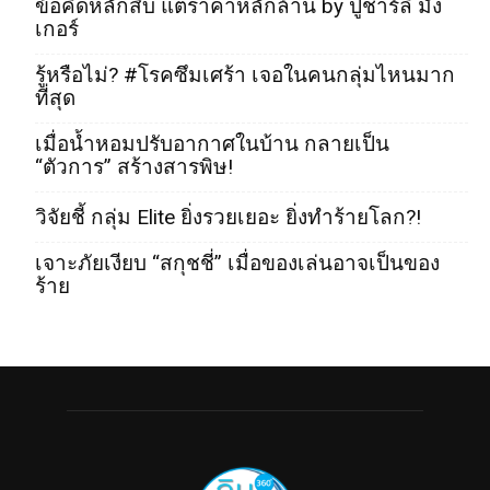
ข้อคิดหลักสิบ แต่ราคาหลักล้าน by ปู่ชาร์ลี มัง
เกอร์
รู้หรือไม่? #โรคซึมเศร้า เจอในคนกลุ่มไหนมาก
ที่สุด
เมื่อน้ำหอมปรับอากาศในบ้าน กลายเป็น
“ตัวการ” สร้างสารพิษ!
วิจัยชี้ กลุ่ม Elite ยิ่งรวยเยอะ ยิ่งทำร้ายโลก?!
เจาะภัยเงียบ “สกุชชี่” เมื่อของเล่นอาจเป็นของ
ร้าย