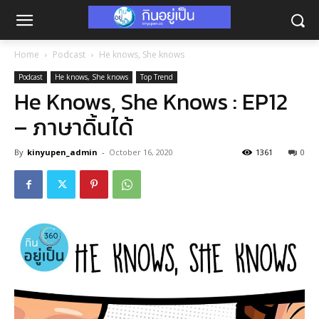
Home
Podcast
He knows, She knows
Podcast
He knows, She knows
Top Trend
He Knows, She Knows : EP12
– ภาษาดิ้นได้
By
kinyupen_admin
-
October 16, 2020
1361
0