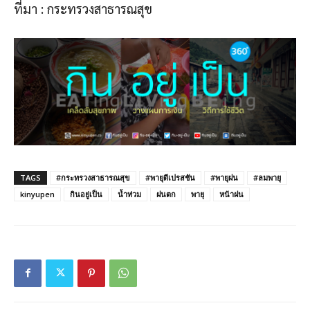
ที่มา : กระทรวงสาธารณสุข
TAGS
#กระทรวงสาธารณสุข
#พายุดีเปรสชัน
#พายุฝน
#ลมพายุ
kinyupen
กินอยู่เป็น
น้ำท่วม
ฝนตก
พายุ
หน้าฝน