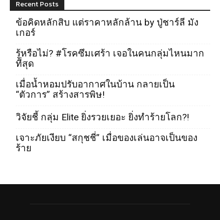
Recent Posts
ข้อคิดหลักสิบ แต่ราคาหลักล้าน by ปู่ชาร์ลี มัง
เกอร์
รู้หรือไม่? #โรคซึมเศร้า เจอในคนกลุ่มไหนมาก
ที่สุด
เมื่อน้ำหอมปรับอากาศในบ้าน กลายเป็น
“ตัวการ” สร้างสารพิษ!
วิจัยชี้ กลุ่ม Elite ยิ่งรวยเยอะ ยิ่งทำร้ายโลก?!
เจาะภัยเงียบ “สกุชชี่” เมื่อของเล่นอาจเป็นของ
ร้าย