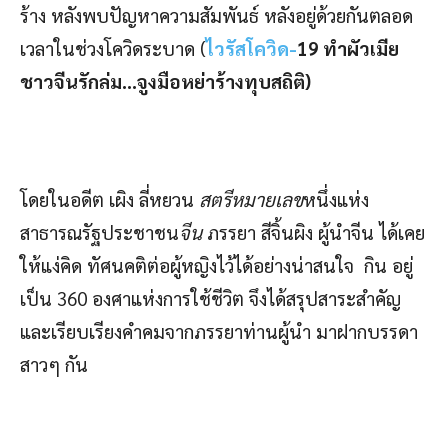
ร้าง หลังพบปัญหาความสัมพันธ์ หลังอยู่ด้วยกันตลอด
เวลาในช่วงโควิดระบาด (
ไวรัสโควิด-
19 ทำผัวเมีย
ชาวจีนรักล่ม…จูงมือหย่าร้างทุบสถิติ)
โดยในอดีต เผิง ลี่หยวน
สตรีหมายเลข
หนึ่งแห่ง
สาธารณรัฐประชาชน
จีน
ภรรยา สีจิ้นผิง ผู้นำจีน ได้เคย
ให้แง่คิด ทัศนคติต่อผู้หญิงไว้ได้อย่างน่าสนใจ กิน อยู่
เป็น 360 องศาแห่งการใช้ชีวิต จึงได้สรุปสาระสำคัญ
และเรียบเรียงคำคมจากภรรยาท่านผู้นำ มาฝากบรรดา
สาวๆ กัน