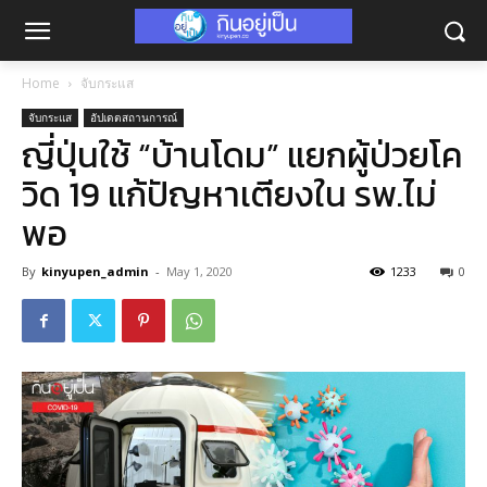
Home
จับกระแส
จับกระแส
อัปเดตสถานการณ์
ญี่ปุ่นใช้ “บ้านโดม” แยกผู้ป่วยโค
วิด 19 แก้ปัญหาเตียงใน รพ.ไม่
พอ
By
kinyupen_admin
-
May 1, 2020
1233
0