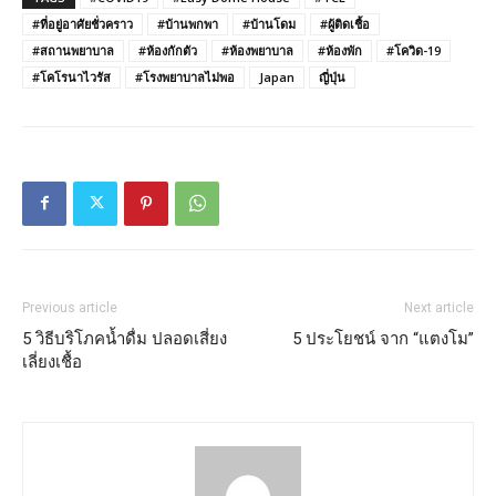
#ที่อยู่อาศัยชั่วคราว
#บ้านพกพา
#บ้านโดม
#ผู้ติดเชื้อ
#สถานพยาบาล
#ห้องกักตัว
#ห้องพยาบาล
#ห้องพัก
#โควิด-19
#โคโรนาไวรัส
#โรงพยาบาลไม่พอ
Japan
ญี่ปุ่น
Previous article
Next article
5 วิธีบริโภคน้ำดื่ม ปลอดเสี่ยง
5 ประโยชน์ จาก “แตงโม”
เลี่ยงเชื้อ