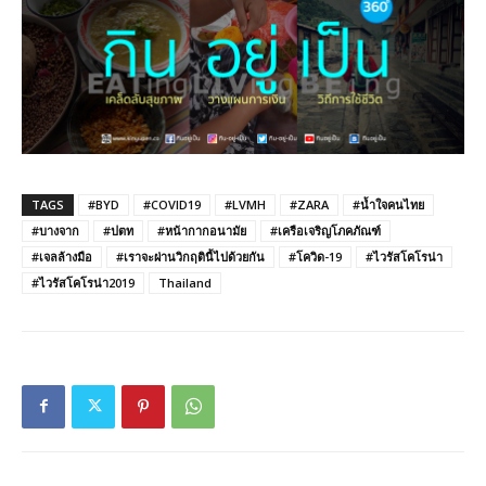
TAGS
#BYD
#COVID19
#LVMH
#ZARA
#น้ำใจคนไทย
#บางจาก
#ปตท
#หน้ากากอนามัย
#เครือเจริญโภคภัณฑ์
#เจลล้างมือ
#เราจะผ่านวิกฤตินี้ไปด้วยกัน
#โควิด-19
#ไวรัสโคโรน่า
#ไวรัสโคโรน่า2019
Thailand