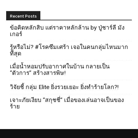
Recent Posts
ข้อคิดหลักสิบ แต่ราคาหลักล้าน by ปู่ชาร์ลี มัง
เกอร์
รู้หรือไม่? #โรคซึมเศร้า เจอในคนกลุ่มไหนมาก
ที่สุด
เมื่อน้ำหอมปรับอากาศในบ้าน กลายเป็น
“ตัวการ” สร้างสารพิษ!
วิจัยชี้ กลุ่ม Elite ยิ่งรวยเยอะ ยิ่งทำร้ายโลก?!
เจาะภัยเงียบ “สกุชชี่” เมื่อของเล่นอาจเป็นของ
ร้าย