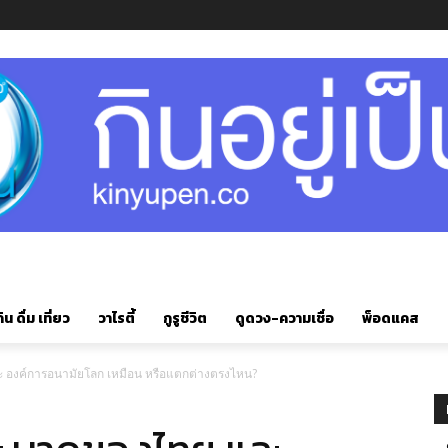
ิน ดื่ม เที่ยว
วาไรตี้
กูรูชีวิต
ดูดวง-ความเชื่อ
พ็อดแคส
 องค์การอนามัยโลก เหมือน หรือแตกต่างตรงไหน?