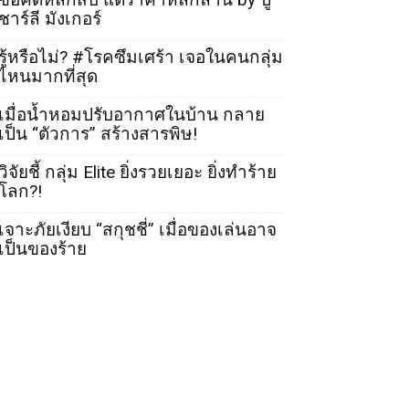
ชาร์ลี มังเกอร์
รู้หรือไม่? #โรคซึมเศร้า เจอในคนกลุ่ม
ไหนมากที่สุด
เมื่อน้ำหอมปรับอากาศในบ้าน กลาย
เป็น “ตัวการ” สร้างสารพิษ!
วิจัยชี้ กลุ่ม Elite ยิ่งรวยเยอะ ยิ่งทำร้าย
โลก?!
เจาะภัยเงียบ “สกุชชี่” เมื่อของเล่นอาจ
เป็นของร้าย