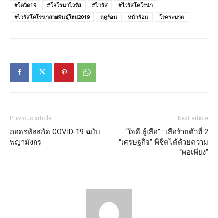
#โควิด19
#โคโรนาไวรัส
#ไวรัส
#ไวรัสโคโรน่า
#ไวรัสโคโรนาสายพันธุ์ใหม่2019
ฤดูร้อน
หน้าร้อน
โรคระบาด
Previous article
Next article
ถอดรหัสสกัด COVID-19 ฉบับ
“ใจดี สู้เสือ” : เสือร้ายตัวที่ 2
พญามังกร
“เศรษฐกิจ” พิชิตได้ด้วยความ
“พอเพียง”