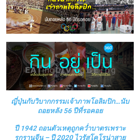
ญี่ปุ่นกับวิบากกรรมเจ้าภาพโอลิมปิก…นับ
ถอยหลัง 56 ปีที่รอคอย
ปี
1942 ถอนตัวเหตุถูกคว่ำบาตรเพราะ
รุกรานจีน – ปี 2020 ไวรัสโคโรน่าสาย