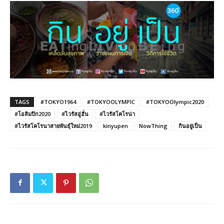
TAGS
#TOKYO1964
#TOKYOOLYMPIC
#TOKYOOlympic2020
#โอลิมปิก2020
#ไวรัสอู่ฮั่น
#ไวรัสโคโรน่า
#ไวรัสโคโรนาสายพันธุ์ใหม่2019
kinyupen
NowThing
กินอยู่เป็น