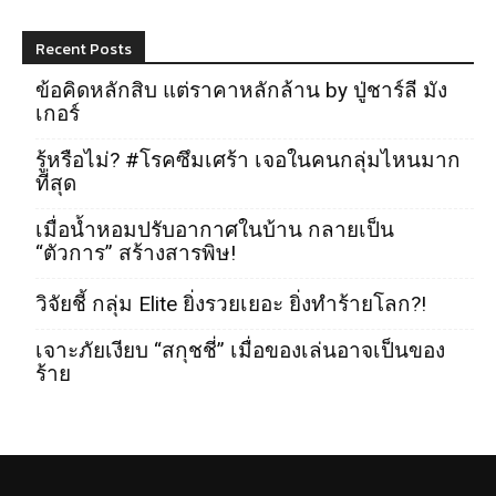
Recent Posts
ข้อคิดหลักสิบ แต่ราคาหลักล้าน by ปู่ชาร์ลี มัง
เกอร์
รู้หรือไม่? #โรคซึมเศร้า เจอในคนกลุ่มไหนมาก
ที่สุด
เมื่อน้ำหอมปรับอากาศในบ้าน กลายเป็น
“ตัวการ” สร้างสารพิษ!
วิจัยชี้ กลุ่ม Elite ยิ่งรวยเยอะ ยิ่งทำร้ายโลก?!
เจาะภัยเงียบ “สกุชชี่” เมื่อของเล่นอาจเป็นของ
ร้าย