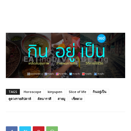
TAGS
Horoscope
kinyupen
Slice of life
กินอยู่เป็น
ดูดวงรายสัปดาห์
ลัคนาราศี
สายมู
เช็คดวง