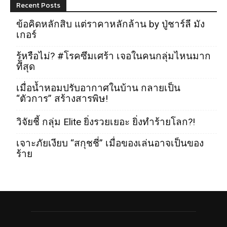
Recent Posts
ข้อคิดหลักสิบ แต่ราคาหลักล้าน by ปู่ชาร์ลี มัง
เกอร์
รู้หรือไม่? #โรคซึมเศร้า เจอในคนกลุ่มไหนมาก
ที่สุด
เมื่อน้ำหอมปรับอากาศในบ้าน กลายเป็น
“ตัวการ” สร้างสารพิษ!
วิจัยชี้ กลุ่ม Elite ยิ่งรวยเยอะ ยิ่งทำร้ายโลก?!
เจาะภัยเงียบ “สกุชชี่” เมื่อของเล่นอาจเป็นของ
ร้าย