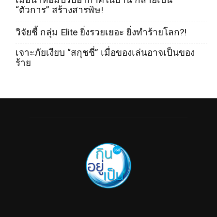
“ตัวการ” สร้างสารพิษ!
วิจัยชี้ กลุ่ม Elite ยิ่งรวยเยอะ ยิ่งทำร้ายโลก?!
เจาะภัยเงียบ “สกุชชี่” เมื่อของเล่นอาจเป็นของ
ร้าย