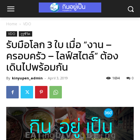
Home
VDO
VDO
กูรูชีวิต
รับมือโลก 3 ใบ เมื่อ “งาน –
ครอบครัว – ไลฟ์สไตล์” ต้อง
เดินไปพร้อมกัน
By
kinyupen_admin
-
April 3, 2019
1694
0