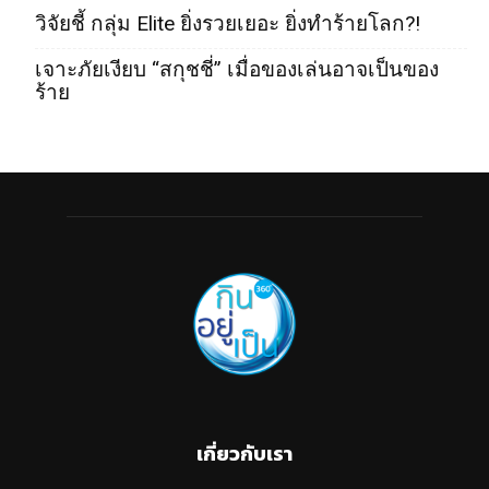
วิจัยชี้ กลุ่ม Elite ยิ่งรวยเยอะ ยิ่งทำร้ายโลก?!
เจาะภัยเงียบ “สกุชชี่” เมื่อของเล่นอาจเป็นของ
ร้าย
เกี่ยวกับเรา