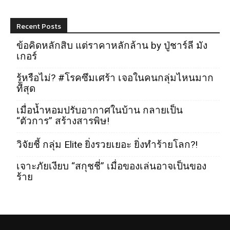
Recent Posts
ข้อคิดหลักสิบ แต่ราคาหลักล้าน by ปู่ชาร์ลี มัง
เกอร์
รู้หรือไม่? #โรคซึมเศร้า เจอในคนกลุ่มไหนมาก
ที่สุด
เมื่อน้ำหอมปรับอากาศในบ้าน กลายเป็น
“ตัวการ” สร้างสารพิษ!
วิจัยชี้ กลุ่ม Elite ยิ่งรวยเยอะ ยิ่งทำร้ายโลก?!
เจาะภัยเงียบ “สกุชชี่” เมื่อของเล่นอาจเป็นของ
ร้าย