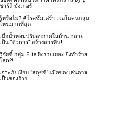
ชาร์ลี มังเกอร์
รู้หรือไม่? #โรคซึมเศร้า เจอในคนกลุ่ม
ไหนมากที่สุด
เมื่อน้ำหอมปรับอากาศในบ้าน กลาย
เป็น “ตัวการ” สร้างสารพิษ!
วิจัยชี้ กลุ่ม Elite ยิ่งรวยเยอะ ยิ่งทำร้าย
โลก?!
เจาะภัยเงียบ “สกุชชี่” เมื่อของเล่นอาจ
เป็นของร้าย