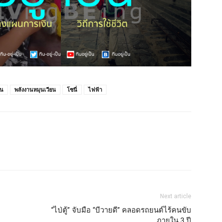
าน
พลังงานหมุนเวียน
โซนี่
ไฟฟ้า
Next article
“ไป่ตู้” จับมือ “บีวายดี” คลอดรถยนต์ไร้คนขับ
ภายใน 3 ปี