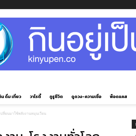
ิน ดื่ม เที่ยว
วาไรตี้
กูรูชีวิต
ดูดวง-ความเชื่อ
พ็อดแคส
ลกเปลี่ยนมาใช้พลังงานหมุนเวียน