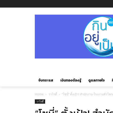
จับกระแส
เงินทองต้องรู้
ดูแลกายใจ
ก
Home
วาไรตี้
“โซนี่” ตั้งเป้า! สำนักงาน-โรงงานทั่วโ
วาไรตี้