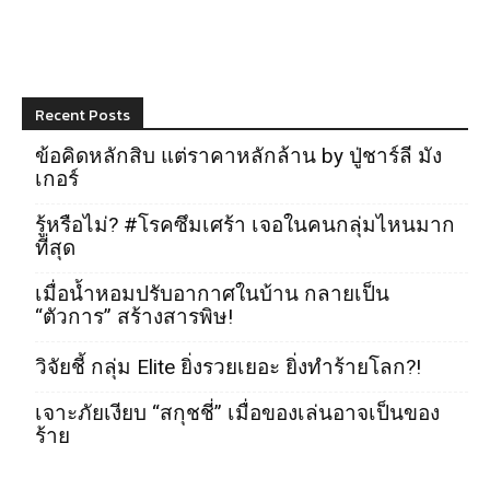
Recent Posts
ข้อคิดหลักสิบ แต่ราคาหลักล้าน by ปู่ชาร์ลี มัง
เกอร์
รู้หรือไม่? #โรคซึมเศร้า เจอในคนกลุ่มไหนมาก
ที่สุด
เมื่อน้ำหอมปรับอากาศในบ้าน กลายเป็น
“ตัวการ” สร้างสารพิษ!
วิจัยชี้ กลุ่ม Elite ยิ่งรวยเยอะ ยิ่งทำร้ายโลก?!
เจาะภัยเงียบ “สกุชชี่” เมื่อของเล่นอาจเป็นของ
ร้าย