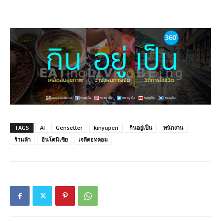
TAGS
AI
Gensetter
kinyupen
กินอยู่เป็น
พนักงาน
ร้านค้า
อินโดนีเซีย
เจดีดอทคอม