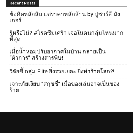
Recent Posts
ข้อคิดหลักสิบ แต่ราคาหลักล้าน by ปู่ชาร์ลี มัง
เกอร์
รู้หรือไม่? #โรคซึมเศร้า เจอในคนกลุ่มไหนมาก
ที่สุด
เมื่อน้ำหอมปรับอากาศในบ้าน กลายเป็น
“ตัวการ” สร้างสารพิษ!
วิจัยชี้ กลุ่ม Elite ยิ่งรวยเยอะ ยิ่งทำร้ายโลก?!
เจาะภัยเงียบ “สกุชชี่” เมื่อของเล่นอาจเป็นของ
ร้าย