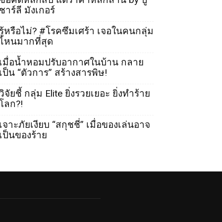
ชาร์ลี มังเกอร์
รู้หรือไม่? #โรคซึมเศร้า เจอในคนกลุ่ม
ไหนมากที่สุด
เมื่อน้ำหอมปรับอากาศในบ้าน กลาย
เป็น “ตัวการ” สร้างสารพิษ!
วิจัยชี้ กลุ่ม Elite ยิ่งรวยเยอะ ยิ่งทำร้าย
โลก?!
เจาะภัยเงียบ “สกุชชี่” เมื่อของเล่นอาจ
เป็นของร้าย