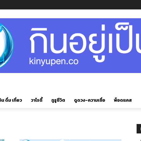
ิน ดื่ม เที่ยว
วาไรตี้
กูรูชีวิต
ดูดวง-ความเชื่อ
พ็อดแคส