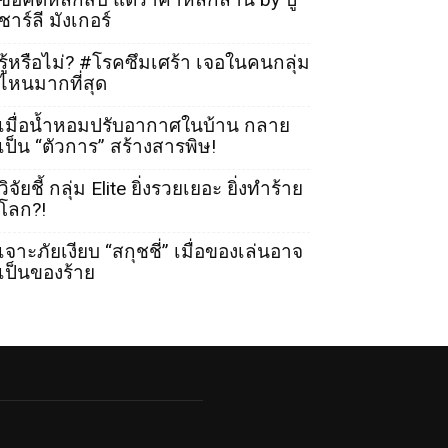
ชาร์ลี มังเกอร์
รู้หรือไม่? #โรคซึมเศร้า เจอในคนกลุ่ม
ไหนมากที่สุด
เมื่อน้ำหอมปรับอากาศในบ้าน กลาย
เป็น “ตัวการ” สร้างสารพิษ!
วิจัยชี้ กลุ่ม Elite ยิ่งรวยเยอะ ยิ่งทำร้าย
โลก?!
เจาะภัยเงียบ “สกุชชี่” เมื่อของเล่นอาจ
เป็นของร้าย