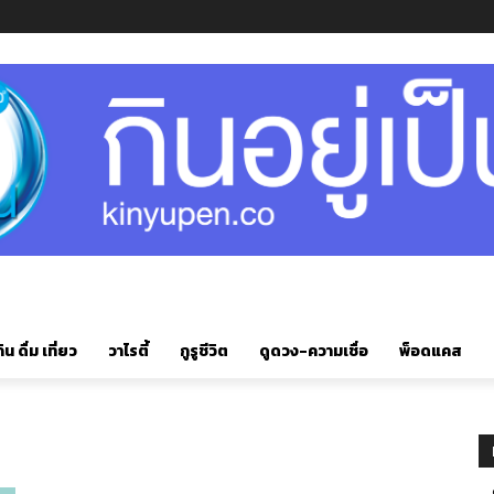
ิน ดื่ม เที่ยว
วาไรตี้
กูรูชีวิต
ดูดวง-ความเชื่อ
พ็อดแคส