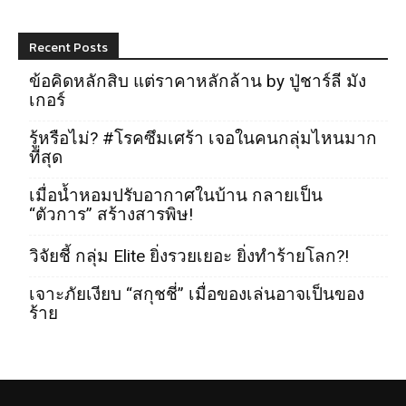
Recent Posts
ข้อคิดหลักสิบ แต่ราคาหลักล้าน by ปู่ชาร์ลี มัง
เกอร์
รู้หรือไม่? #โรคซึมเศร้า เจอในคนกลุ่มไหนมาก
ที่สุด
เมื่อน้ำหอมปรับอากาศในบ้าน กลายเป็น
“ตัวการ” สร้างสารพิษ!
วิจัยชี้ กลุ่ม Elite ยิ่งรวยเยอะ ยิ่งทำร้ายโลก?!
เจาะภัยเงียบ “สกุชชี่” เมื่อของเล่นอาจเป็นของ
ร้าย