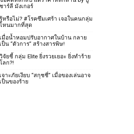
ชาร์ลี มังเกอร์
รู้หรือไม่? #โรคซึมเศร้า เจอในคนกลุ่ม
ไหนมากที่สุด
เมื่อน้ำหอมปรับอากาศในบ้าน กลาย
เป็น “ตัวการ” สร้างสารพิษ!
วิจัยชี้ กลุ่ม Elite ยิ่งรวยเยอะ ยิ่งทำร้าย
โลก?!
เจาะภัยเงียบ “สกุชชี่” เมื่อของเล่นอาจ
เป็นของร้าย