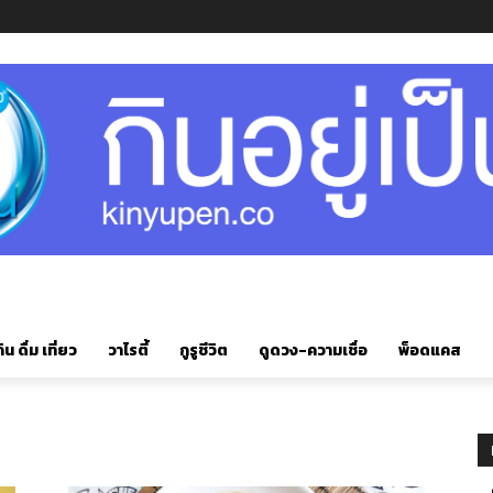
ิน ดื่ม เที่ยว
วาไรตี้
กูรูชีวิต
ดูดวง-ความเชื่อ
พ็อดแคส