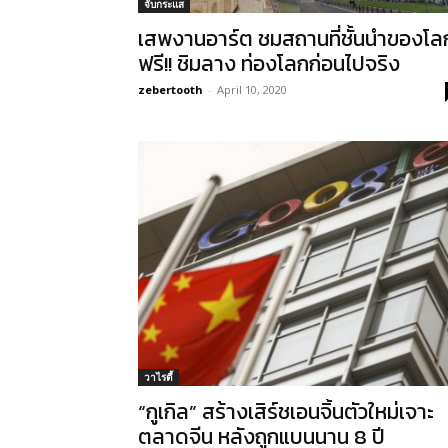
จับกระแส
เสพงานอาร์ต ชมสถานที่ชั้นนำของโล
ฟรี!! ชิมลาง ท่องโลกก่อนไปจริง
zebertooth
-
April 10, 2020
วาไรตี้
“กูเกิล” สร้างเสิร์ชเอนจิ้นตัวใหม่เจาะ
ตลาดจีน หลังถูกแบนนาน 8 ปี