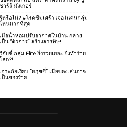
ชาร์ลี มังเกอร์
รู้หรือไม่? #โรคซึมเศร้า เจอในคนกลุ่ม
ไหนมากที่สุด
เมื่อน้ำหอมปรับอากาศในบ้าน กลาย
เป็น “ตัวการ” สร้างสารพิษ!
วิจัยชี้ กลุ่ม Elite ยิ่งรวยเยอะ ยิ่งทำร้าย
โลก?!
เจาะภัยเงียบ “สกุชชี่” เมื่อของเล่นอาจ
เป็นของร้าย