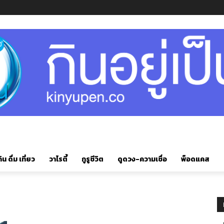
ิน ดื่ม เที่ยว
วาไรตี้
กูรูชีวิต
ดูดวง-ความเชื่อ
พ็อดแคส