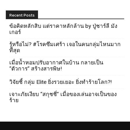
Recent Posts
ข้อคิดหลักสิบ แต่ราคาหลักล้าน by ปู่ชาร์ลี มัง
เกอร์
รู้หรือไม่? #โรคซึมเศร้า เจอในคนกลุ่มไหนมาก
ที่สุด
เมื่อน้ำหอมปรับอากาศในบ้าน กลายเป็น
“ตัวการ” สร้างสารพิษ!
วิจัยชี้ กลุ่ม Elite ยิ่งรวยเยอะ ยิ่งทำร้ายโลก?!
เจาะภัยเงียบ “สกุชชี่” เมื่อของเล่นอาจเป็นของ
ร้าย