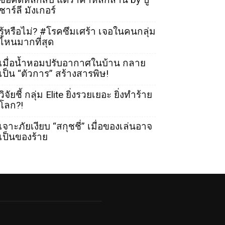
ชาร์ลี มังเกอร์
รู้หรือไม่? #โรคซึมเศร้า เจอในคนกลุ่ม
ไหนมากที่สุด
เมื่อน้ำหอมปรับอากาศในบ้าน กลาย
เป็น “ตัวการ” สร้างสารพิษ!
วิจัยชี้ กลุ่ม Elite ยิ่งรวยเยอะ ยิ่งทำร้าย
โลก?!
เจาะภัยเงียบ “สกุชชี่” เมื่อของเล่นอาจ
เป็นของร้าย