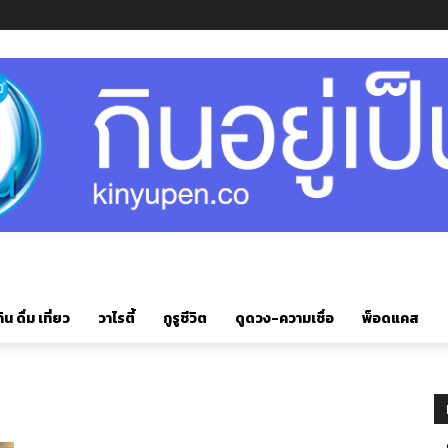
ิน ดื่ม เที่ยว
วาไรตี้
กูรูชีวิต
ดูดวง-ความเชื่อ
พ็อดแคส